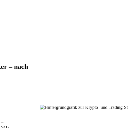
ker – nach
 –
 SO).