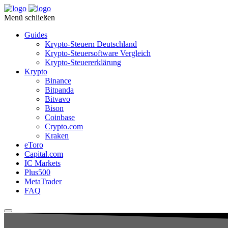
Menü schließen
Guides
Krypto-Steuern Deutschland
Krypto-Steuersoftware Vergleich
Krypto-Steuererklärung
Krypto
Binance
Bitpanda
Bitvavo
Bison
Coinbase
Crypto.com
Kraken
eToro
Capital.com
IC Markets
Plus500
MetaTrader
FAQ